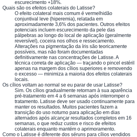
escurecimento +18%.
Quais são os efeitos colaterais do Latisse?
O efeito colateral mais comum é vermelhidão
conjuntival leve (hiperemia), relatada em
aproximadamente 3,6% dos pacientes. Outros efeitos
potenciais incluem escurecimento da pele das
pálpebras ao longo do local de aplicação (geralmente
reversível), coceira nos olhos e ressecamento.
Alterações na pigmentação da íris são teoricamente
possíveis, mas não foram documentadas
definitivamente nas concentrações de Latisse. A
técnica correta de aplicação — traçando o pincel estéril
apenas na margem dos cílios superiores e removendo
o excesso — minimiza a maioria dos efeitos colaterais
locais.
Os cílios voltam ao normal se eu parar de usar Latisse?
Sim. Os cílios gradualmente retornam à sua aparência
pré-tratamento em 4 a 6 semanas após interromper o
tratamento. Latisse deve ser usado continuamente para
manter os resultados. Muitos pacientes fazem a
transição do uso noturno para aplicação em dias
alternados após alcançar resultados completos em 16
semanas, o que reduz custos e risco de efeitos
colaterais enquanto mantém o aprimoramento.
Como o Latisse é diferente dos séruns para cílios vendidos