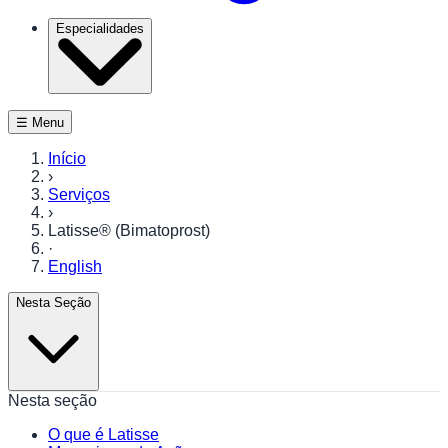
Especialidades
☰ Menu
Início
›
Serviços
›
Latisse® (Bimatoprost)
·
English
Nesta Seção
Nesta seção
O que é Latisse