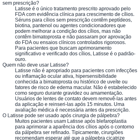
sem prescrição?
Latisse é o único tratamento prescrito aprovado pelo
FDA com evidência clínica para crescimento de cílios.
Séruns para cílios sem prescrição contêm peptídeos,
biotina, pantenol ou agentes condicionadores que
podem melhorar a condição dos cílios, mas não
contêm bimatoprosta e não passaram por aprovação
do FDA ou ensaios clínicos controlados rigorosos.
Para pacientes que buscam aprimoramento
significativo e verificado dos cílios, Latisse é o padrão-
ouro.
Quem não deve usar Latisse?
Latisse não é apropriado para pacientes com infecções
ou inflamação ocular ativa, hipersensibilidade
conhecida a bimatoprosta ou histórico de uveíte ou
fatores de risco de edema macular. Não é estabelecido
como seguro durante gravidez ou amamentação.
Usuários de lentes de contato devem removê-las antes
da aplicação e reinseri-las após 15 minutos. Uma
avaliação médica é necessária antes da prescrição.
O Latisse pode ser usado após cirurgia de pálpebra?
Muitos pacientes usam Latisse após blefaroplastia
para aprimorar a aparência dos cílios após o contorno
da pálpebra ser refinado. Tipicamente, cirurgiões
recomendam esperar até que a pálpebra cicatrize