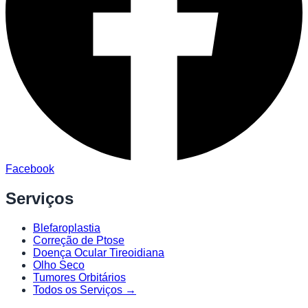
Facebook
Serviços
Blefaroplastia
Correção de Ptose
Doença Ocular Tireoidiana
Olho Seco
Tumores Orbitários
Todos os Serviços →